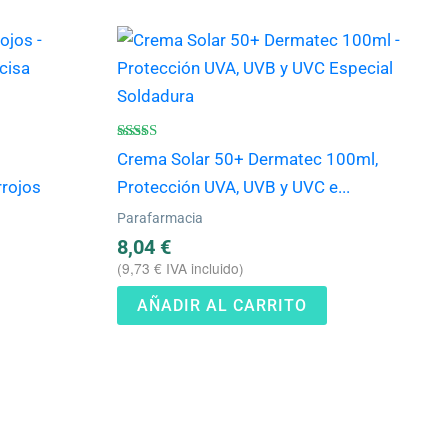
Valorado
Crema Solar 50+ Dermatec 100ml,
con
4.75
rrojos
Protección UVA, UVB y UVC e...
de 5
Parafarmacia
8,04
€
(
9,73
€
IVA incluido)
AÑADIR AL CARRITO