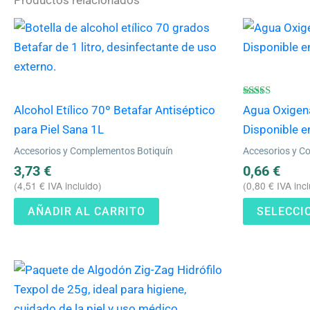
Valorado
Alcohol Etílico 70º Betafar Antiséptico
Agua Oxigen
con
4.40
para Piel Sana 1L
Disponible en
de 5
Accesorios y Complementos Botiquín
Accesorios y C
3,73
€
0,66
€
(
4,51
€
IVA incluido)
(
0,80
€
IVA incl
AÑADIR AL CARRITO
SELECCI