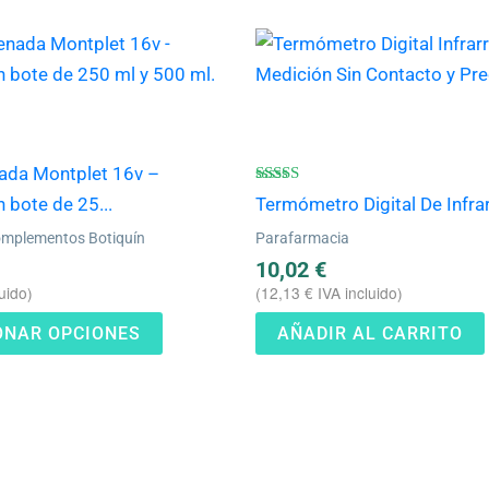
Este
producto
tiene
múltiples
variantes.
ada Montplet 16v –
Las
Valorado
 bote de 25...
Termómetro Digital De Infra
con
opciones
4.86
omplementos Botiquín
Parafarmacia
de 5
se
10,02
€
pueden
uido)
(
12,13
€
IVA incluido)
elegir
ONAR OPCIONES
AÑADIR AL CARRITO
en
la
página
de
producto