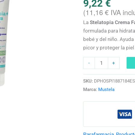
9,22
€
Bebé
(
11,16
€
IVA incl
y
La
Stelatopia Crema F
familia
formulada para hidrata
cantidad
bebé y del niño. Ayuda 
picor y proteger la pie
-
+
SKU:
DPHOSPI1887184E
Marca:
Mustela
Parafarmacia
,
Product