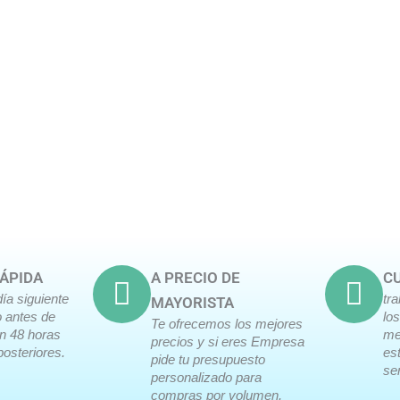
ÁPIDA
A PRECIO DE
CU
día siguiente
tr
MAYORISTA
o antes de
lo
Te ofrecemos los mejores
en 48 horas
me
precios y si eres Empresa
posteriores.
es
pide tu presupuesto
ser
personalizado para
compras por volumen.