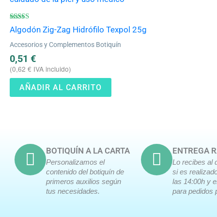
Valorado
Algodón Zig-Zag Hidrófilo Texpol 25g
con
4.50
Accesorios y Complementos Botiquín
de 5
0,51
€
(
0,62
€
IVA incluido)
AÑADIR AL CARRITO
BOTIQUÍN A LA CARTA
ENTREGA R
Personalizamos el
Lo recibes al 
contenido del botiquín de
si es realizad
primeros auxilios según
las 14:00h y 
tus necesidades.
para pedidos 