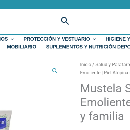
Buscar
IOS
PROTECCIÓN Y VESTUARIO
HIGIENE 
MOBILIARIO
SUPLEMENTOS Y NUTRICIÓN DEP
Mustela
Inicio
/
Salud y Parafar
Stelatopia
Emoliente | Piel Atópica
Crema
Mustela S
Facial
Emoliente
Emoliente
|
y familia
Piel
Atópica
del