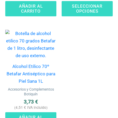
pr
AÑADIR AL
SELECCIONAR
CARRITO
OPCIONES
Alcohol Etílico 70º
Betafar Antiséptico para
Piel Sana 1L
Accesorios y Complementos
Botiquín
3,73
€
(
4,51
€
IVA incluido)
AÑADIR AL