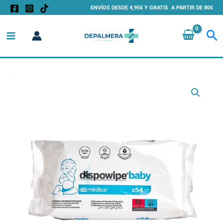
Ir
ENVÍOS DESDE 4,95€ Y GRATIS A PARTIR DE 80€
al
Bu
contenido
Toallitas
Húmedas
Dispomedic
Baby
–
Limpieza
Suave
y
Segura
para
Bebés