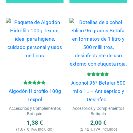
Es
pr
ti
mú
va
La
op
se
Valorado
Alcohol 96º Betafar 500
con
pu
Valorado
4.75
Algodón Hidrófilo 100g
ml o 1L – Antiséptico y
con
de 5
ele
4.67
Texpol
Desinfec...
de 5
en
Accesorios y Complementos
Accesorios y Complementos
la
Botiquín
Botiquín
pá
1,38
€
2,00
€
(
1,67
€
IVA incluido)
(
2,42
€
IVA incluido)
de