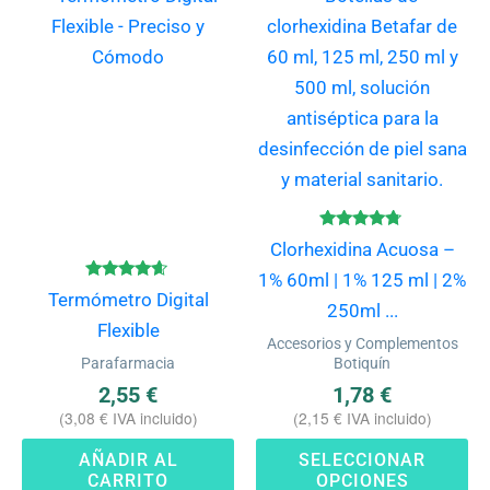
pr
ti
mú
va
La
op
se
pu
Valorado
Clorhexidina Acuosa –
con
ele
4.57
1% 60ml | 1% 125 ml | 2%
de 5
Valorado
Termómetro Digital
en
con
250ml ...
4.50
Flexible
la
de 5
Accesorios y Complementos
pá
Parafarmacia
Botiquín
de
2,55
€
1,78
€
(
3,08
€
IVA incluido)
(
2,15
€
IVA incluido)
pr
AÑADIR AL
SELECCIONAR
CARRITO
OPCIONES