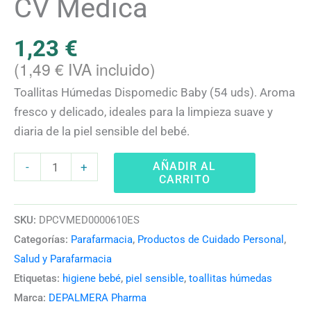
CV Medica
1,23
€
(
1,49
€
IVA incluido)
Toallitas Húmedas Dispomedic Baby (54 uds). Aroma
fresco y delicado, ideales para la limpieza suave y
diaria de la piel sensible del bebé.
AÑADIR AL
-
+
CARRITO
SKU:
DPCVMED0000610ES
Categorías:
Parafarmacia
,
Productos de Cuidado Personal
,
Salud y Parafarmacia
Etiquetas:
higiene bebé
,
piel sensible
,
toallitas húmedas
Marca:
DEPALMERA Pharma