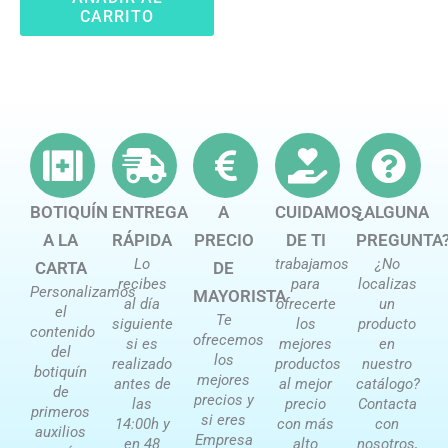
CARRITO
BOTIQUÍN
ENTREGA
A
CUIDAMOS
¿ALGUNA
A LA
RÁPIDA
PRECIO
DE TI
PREGUNTA
Lo
trabajamos
¿No
CARTA
DE
recibes
para
localizas
Personalizamos
MAYORISTA
al día
ofrecerte
un
el
Te
siguiente
los
producto
contenido
ofrecemos
si es
mejores
en
del
los
realizado
productos
nuestro
botiquín
mejores
antes de
al mejor
catálogo?
de
precios y
las
precio
Contacta
primeros
si eres
14:00h y
con más
con
auxilios
Empresa
en 48
alto
nosotros,