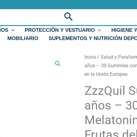
Buscar
IOS
PROTECCIÓN Y VESTUARIO
HIGIENE 
MOBILIARIO
SUPLEMENTOS Y NUTRICIÓN DEP
ZzzQuil
Inicio
/
Salud y Parafar
Sueño
años – 30 Gummies con 
Niños
en la Unión Europea
a
ZzzQuil S
partir
de
años – 3
3
Melatoni
años
-
Frutas de
30