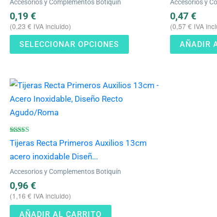
Accesorios y Complementos Botiquín
Accesorios y C
opciones
0,19
€
0,47
€
se
(
0,23
€
IVA incluido)
(
0,57
€
IVA incl
pueden
SELECCIONAR OPCIONES
AÑADIR 
elegir
en
la
página
de
producto
Valorado
Tijeras Recta Primeros Auxilios 13cm
con
4.75
acero inoxidable Diseñ...
de 5
Accesorios y Complementos Botiquín
0,96
€
(
1,16
€
IVA incluido)
AÑADIR AL CARRITO