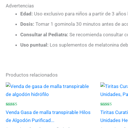
Advertencias
Edad:
Uso exclusivo para niños a partir de 3 años 
Dosis:
Tomar 1 gominola 30 minutos antes de acos
Consultar al Pediatra:
Se recomienda consultar co
Uso puntual:
Los suplementos de melatonina debe
Productos relacionados
Este
producto
tiene
múltiples
Valorado
Valorado
Venda Gasa de malla transpirable Hilos
Tiritas Curat
con
con
variantes.
4.80
4.83
de Algodón Purificad...
Unidades He
de 5
de 5
Las