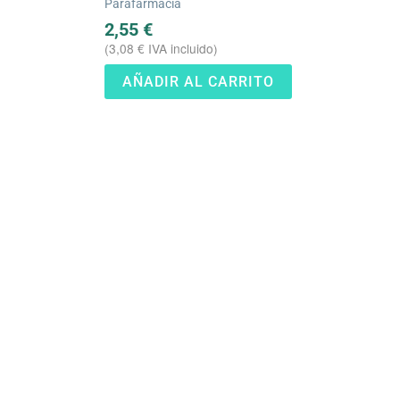
Parafarmacia
de 5
2,55
€
(
3,08
€
IVA incluido)
AÑADIR AL CARRITO