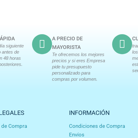
ÁPIDA
A PRECIO DE
CU
día siguiente
tr
MAYORISTA
o antes de
lo
Te ofrecemos los mejores
en 48 horas
me
precios y si eres Empresa
posteriores.
es
pide tu presupuesto
ser
personalizado para
compras por volumen.
LEGALES
INFORMACIÓN
s de Compra
Condiciones de Compra
Envíos