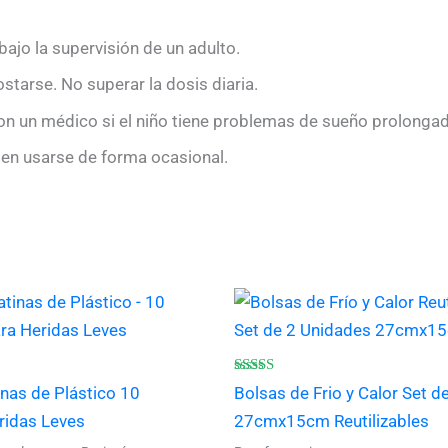
bajo la supervisión de un adulto.
tarse. No superar la dosis diaria.
n un médico si el niño tiene problemas de sueño prolonga
n usarse de forma ocasional.
Valorado
inas de Plástico 10
Bolsas de Frio y Calor Set d
con
4.50
ridas Leves
27cmx15cm Reutilizables
de 5