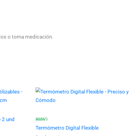
dos o toma medicación.
e 2 und
Valorado
Termómetro Digital Flexible
con
4.50