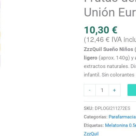
Gummies
Unión Eu
con
Melatonina
10,30
€
y
(
12,46
€
IVA incl
Camomila
Sabor
ZzzQuil Sueño Niños
Frutas
ligero
(aprox. 140g) y
del
extractos naturales. 
Bosque
infantil. Sin colorantes
|
-
+
Hecho
en
la
SKU:
DPLOGI211272ES
Unión
Categorías:
Parafarmacia
Europea
Etiquetas:
Melatonina 0.
cantidad
ZzzQuil