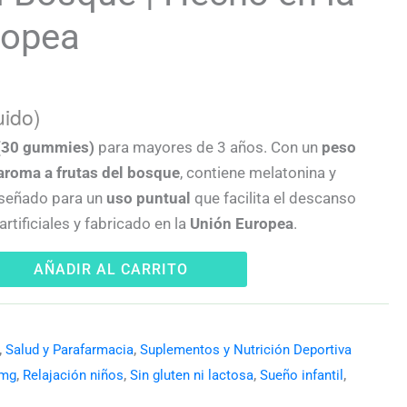
ropea
uido)
 (30 gummies)
para mayores de 3 años. Con un
peso
aroma a frutas del bosque
, contiene melatonina y
Diseñado para un
uso puntual
que facilita el descanso
 artificiales y fabricado en la
Unión Europea
.
AÑADIR AL CARRITO
,
Salud y Parafarmacia
,
Suplementos y Nutrición Deportiva
5mg
,
Relajación niños
,
Sin gluten ni lactosa
,
Sueño infantil
,