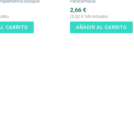
omplementos Botiquín
Parafarmacia
2,66
€
uido)
(
3,22
€
IVA incluido)
AL CARRITO
AÑADIR AL CARRITO